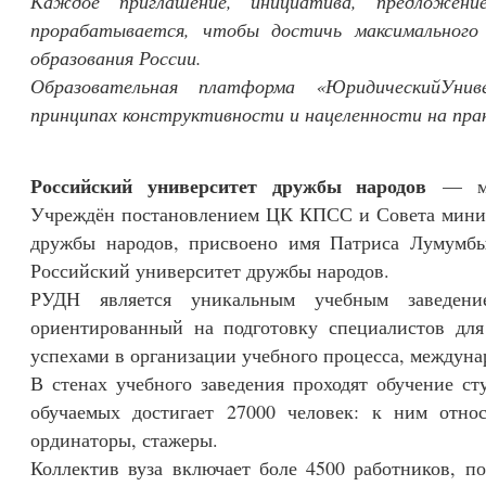
Каждое приглашение, инициатива, предложени
прорабатывается, чтобы достичь максимального
образования России.
Образовательная платформа «ЮридическийУни
принципах конструктивности и нацеленности на пра
Российский университет дружбы народов
— мно
Учреждён постановлением ЦК КПСС и Совета минист
дружбы народов, присвоено имя Патриса Лумумбы
Российский университет дружбы народов.
РУДН является уникальным учебным заведен
ориентированный на подготовку специалистов для
успехами в организации учебного процесса, междун
В стенах учебного заведения проходят обучение ст
обучаемых достигает 27000 человек: к ним относ
ординаторы, стажеры.
Коллектив вуза включает боле 4500 работников, п